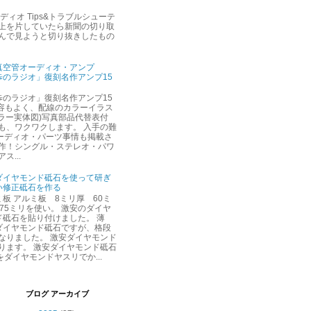
ィオ Tips&トラブルシューテ
の上を片していたら新聞の切り取
読んで見ようと切り抜きしたもの
真空管オーディオ・アンプ
歩のラジオ」復刻名作アンプ15
歩のラジオ」復刻名作アンプ15
内容もよく、配線のカラーイラス
カラー実体図)写真部品代替表付
も、ワクワクします。 入手の難
ーディオ・パーツ事情も掲載さ
製作！シングル・ステレオ・パワ
ス...
ダイヤモンド砥石を使って研ぎ
い修正砥石を作る
板 アルミ板 8ミリ厚 60ミ
75ミリを使い。 激安のダイヤ
ド砥石を貼り付けました。 薄
ダイヤモンド砥石ですが、格段
なりました。 激安ダイヤモンド
ります。 激安ダイヤモンド砥石
ダイヤモンドヤスリでか...
ブログ アーカイブ