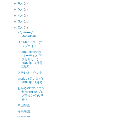
►
6月
(7)
►
5月
(8)
►
4月
(7)
►
3月
(50)
▼
2月
(42)
ビンテージ
Macintosh
Old Macパワーア
ップガイド
Audio Accessory
(オーディオ ア
クセサリー)
2007年 04月号
[雑誌]
ステレオサウンド
analog (アナログ)
2007年 01月号
わかるPICマイコン
制御 16F84プロ
グラミングの世
界へ
岡山好直
寺島靖国