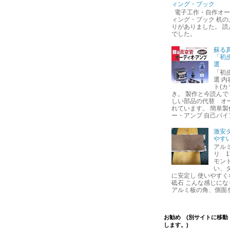
ィング・ブック
電子工作・自作オーデ
ィング・ブック 机
りがありました。 
でした。
蘇る
「初
選
「初
選 
ト(
き。 製作と今読んで
しい部品の代替 オ
れています。 簡単
ー・アンプ 自己バイア
激安
やす
アルミ
リ 1
モン
い、
に安定し 使いやすく
砥石 こんな感じにな
アルミ板の角、側面を
お勧め (別サイトに移動
します。)