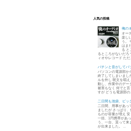
人気の投稿
俺の
オー
楽し
う。
はま
る 
るところがないだろ
ィオやレコード ただ
パチンと音がしてパ
パソコンの電源部か
終了してしまいまし
ルを外し 呪文を唱え
動し、作業中のデー
被害もなく 何でと
すが どうも電源部の..
二日間も池袋、ビッ
二日間、用事があっ
ましたが さっぱり
ものが容量が増え 安
一括、1円携帯があっ
う、一台、貰って来
が出来ました。 ...