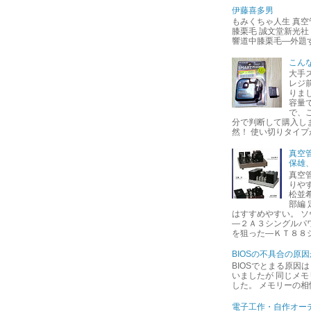
伊藤喜多男
もみくちゃ人生 真
膝栗毛 誠文堂新光社
響道中膝栗毛―外題
こん
大手
レジ
りました
容量
で、
分で判断して購入し
然！ 使い切りタイプが
真空
保雄
真空
りや
松並希
部編
はすすめやすい。 
―２Ａ３シングルパ
を狙った―ＫＴ８８シ
BIOSの不具合の原因
BIOSでとまる原因
いましたが 同じメ
した。 メモリーの
電子工作・自作オーデ