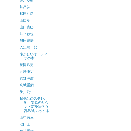
瀬川冬樹
荻昌弘
和田則彦
山口孝
山口克巳
井上敏也
飛田豊隆
入江順一郎
懐かしいオーディ
オの本
長岡鉄男
五味康祐
菅野沖彦
高城重躬
及川公生
超低音のステレオ
術 驚異のサウ
ンド変身法７０
高島誠 ムック本
山中敬三
池田圭
有坂愛彦