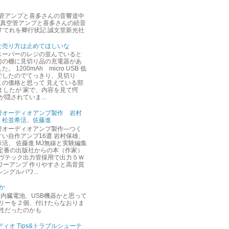
空管アンプと喜多さんの音響道中
 真空管アンプと喜多さんの続音
すてれを卿行状記 誠文堂新光社
な売り方は止めてほしいな
スーパーのレジの並んでいると
前の棚に見切り品の充電器があ
。 1200mAh micro USB 低
でしたのでてっきり、見切り
この価格と思って 見えている部
ましたが 家で、内容を見て愕
隠されていま...
管オーディオアンプ製作 岩村
、松並希活、佐藤進
管オーディオアンプ製作―つく
すい自作アンプ16選 岩村保雄、
活、 佐藤進 MJ無線と実験編集
 定番の出版社からの本（作家）
ソヴテック出力管採用で出力５Ｗ
ワーアンプ 作りやすさと高音質
ングルパワ...
か
は 内臓電池、USB機器かと思って
モリーを２個、付けたらなおりま
相性だったのかも
ィオ Tips&トラブルシューテ