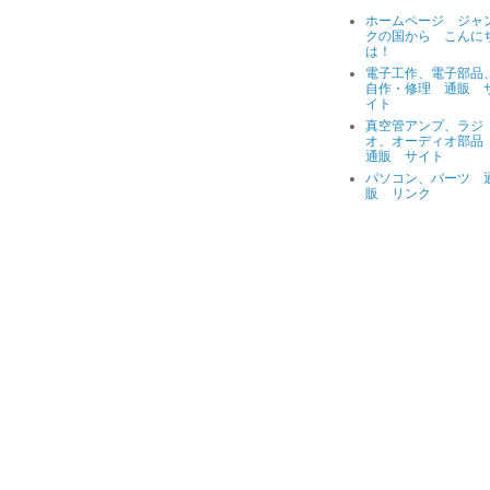
ホームページ ジャ
クの国から こんに
は！
電子工作、電子部品
自作・修理 通販 
イト
真空管アンプ、ラジ
オ、オーディオ部
通販 サイト
パソコン、パーツ 
販 リンク