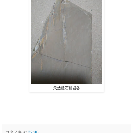
天然砥石相岩谷
コタヌキ
at
22:40