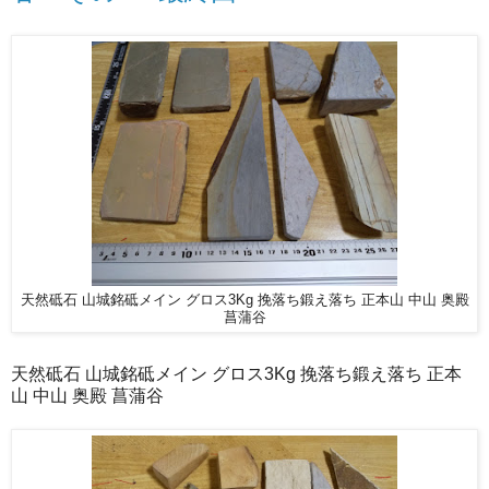
天然砥石 山城銘砥メイン グロス3Kg 挽落ち鍛え落ち 正本山 中山 奥殿
菖蒲谷
天然砥石 山城銘砥メイン グロス3Kg 挽落ち鍛え落ち 正本
山 中山 奥殿 菖蒲谷