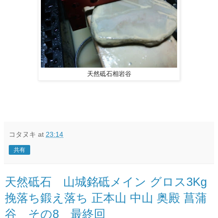
天然砥石相岩谷
コタヌキ
at
23:14
共有
天然砥石 山城銘砥メイン グロス3Kg
挽落ち鍛え落ち 正本山 中山 奥殿 菖蒲
谷 その8 最終回