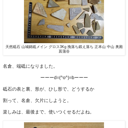
天然砥石 山城銘砥メイン グロス3Kg 挽落ち鍛え落ち 正本山 中山 奥殿
菖蒲谷
名倉、端砥になりました。
ーーーd=(^o^)=bーーー
砥石の表と裏、形が、ひし形で、どうするか
割って、名倉、欠片にしようと。
楽しみは、最後まで、使いつくせるだよね。