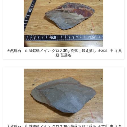
天然砥石 山城銘砥メイン グロス3Kg 挽落ち鍛え落ち 正本山 中山 奥
殿 菖蒲谷
天然砥石 山城銘砥メイン グロス3Kg 挽落ち鍛え落ち 正本山 中山 奥