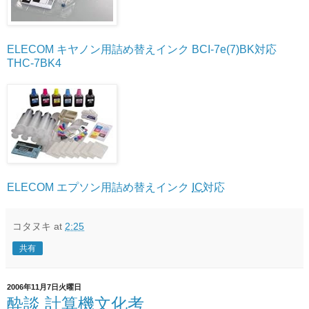
ELECOM
キヤノン用詰め替えインク
BCI
-7e(7)BK対応
THC
-7BK4
ELECOM
エプソン用詰め替えインク
IC
対応
コタヌキ
at
2:25
共有
2006年11月7日火曜日
酔談 計算機文化考