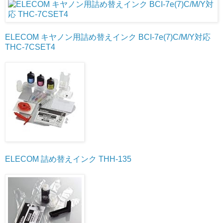
ELECOM
キヤノン用詰め替えインク
BCI
-7e(7)C/M/Y対応
THC
-7CSET4
ELECOM
詰め替えインク
THH
-135