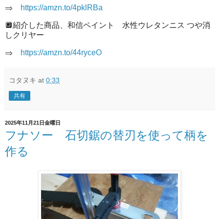
⇒
https://amzn.to/4pklRBa
🔲紹介した商品、和信ペイント 水性ウレタンニス つや消
しクリヤー
⇒
https://amzn.to/44ryceO
コタヌキ
at
0:33
共有
2025年11月21日金曜日
フナソー 石切鋸の替刃を使って柄を
作る