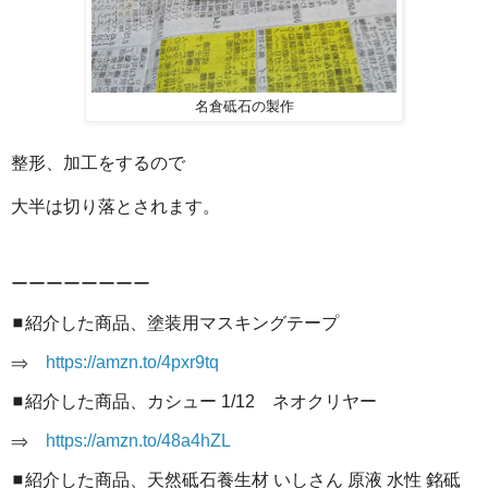
名倉砥石の製作
整形、加工をするので
大半は切り落とされます。
ーーーーーーーー
◼️紹介した商品、塗装用マスキングテープ
⇒
https://amzn.to/4pxr9tq
◼️紹介した商品、カシュー 1/12 ネオクリヤー
⇒
https://amzn.to/48a4hZL
◼️紹介した商品、天然砥石養生材 いしさん 原液 水性 銘砥