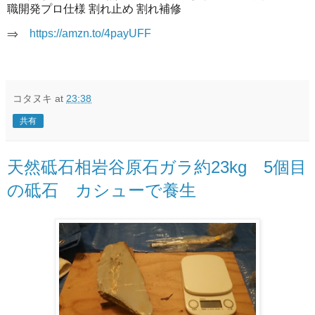
職開発プロ仕様 割れ止め 割れ補修
⇒
https://amzn.to/4payUFF
コタヌキ
at
23:38
共有
天然砥石相岩谷原石ガラ約23kg 5個目
の砥石 カシューで養生