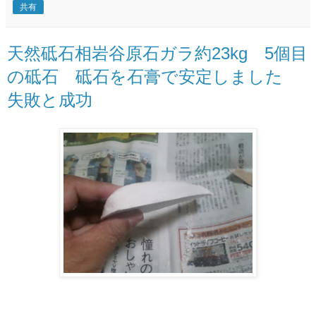
共有
天然砥石相岩谷原石ガラ約23kg 5個目
の砥石 砥石を石膏で安定しました
失敗と成功