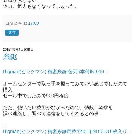
る気がおきない。
体力、気力もなくなってしまった。
コタヌキ
at
17:09
共有
2015年8月4日火曜日
糸鋸
Bigman(ビッグマン) 精密糸鋸 替刃5本付IN-010
ホームセンターで取っ手を握ってみていい感じでしたので
購入
セール中でしたので900円程度
ただ、使いたい替刃がなかったので、値段、本数を
調べ連絡し、調べて連絡をしてくれるとの事
Bigman(ビッグマン) 精密糸鋸用替刃50山INB-013 6枚入り