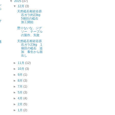
▼
2025
(37)
ン
▼
12月
(3)
ち
天然砥石相岩谷原
石ガラ約23kg
、
5個目の砥石
サ
加工開始
懲りないな、ジグ
ソー テーブル
品
の製作、失敗
天然砥石相岩谷原
通
石ガラ23kg 1
個目の砥石 追
加 養生から面
出し
►
11月
(12)
►
10月
(3)
►
9月
(1)
►
8月
(3)
►
7月
(1)
►
5月
(3)
►
4月
(4)
►
2月
(5)
►
1月
(2)