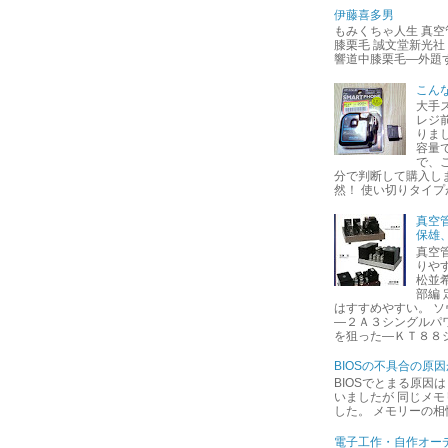
伊藤喜多男
もみくちゃ人生 真
膝栗毛 誠文堂新光社
響道中膝栗毛―外題
こん
大手
レジ
りました
容量
で、
分で判断して購入し
然！ 使い切りタイプが
真空
保雄
真空
りや
松並希
部編
はすすめやすい。 
―２Ａ３シングルパ
を狙った―ＫＴ８８シ
BIOSの不具合の原因
BIOSでとまる原因
いましたが 同じメ
した。 メモリーの
電子工作・自作オーデ