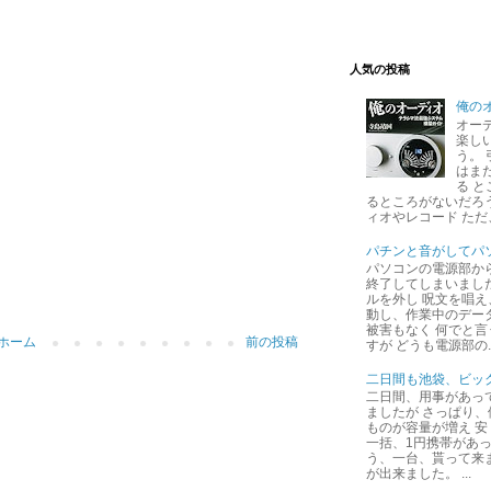
人気の投稿
俺の
オー
楽し
う。
はま
る 
るところがないだろ
ィオやレコード ただ
パチンと音がしてパ
パソコンの電源部か
終了してしまいまし
ルを外し 呪文を唱え
動し、作業中のデー
被害もなく 何でと
ホーム
前の投稿
すが どうも電源部の..
二日間も池袋、ビッ
二日間、用事があっ
ましたが さっぱり
ものが容量が増え 安
一括、1円携帯があっ
う、一台、貰って来
が出来ました。 ...