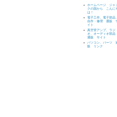
ホームページ ジャ
クの国から こんに
は！
電子工作、電子部品
自作・修理 通販 
イト
真空管アンプ、ラジ
オ、オーディオ部
通販 サイト
パソコン、パーツ 
販 リンク