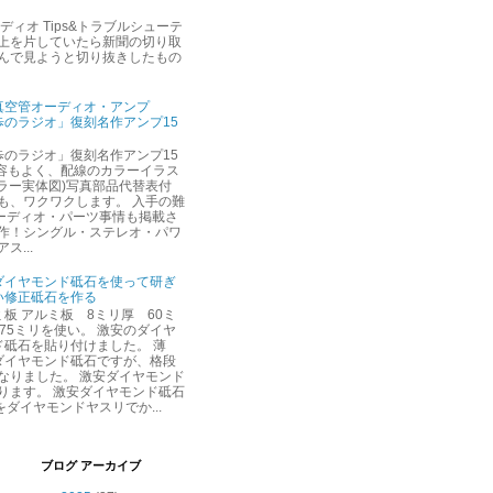
ィオ Tips&トラブルシューテ
の上を片していたら新聞の切り取
読んで見ようと切り抜きしたもの
真空管オーディオ・アンプ
歩のラジオ」復刻名作アンプ15
歩のラジオ」復刻名作アンプ15
内容もよく、配線のカラーイラス
カラー実体図)写真部品代替表付
も、ワクワクします。 入手の難
ーディオ・パーツ事情も掲載さ
製作！シングル・ステレオ・パワ
ス...
ダイヤモンド砥石を使って研ぎ
い修正砥石を作る
板 アルミ板 8ミリ厚 60ミ
75ミリを使い。 激安のダイヤ
ド砥石を貼り付けました。 薄
ダイヤモンド砥石ですが、格段
なりました。 激安ダイヤモンド
ります。 激安ダイヤモンド砥石
ダイヤモンドヤスリでか...
ブログ アーカイブ