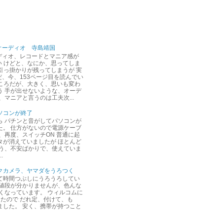
オーディオ 寺島靖国
ディオ、レコードとマニア感が
い けどと、なにか、思ってしま
 引っ掛かりが残ってしまうが 実
だ、今、153ページ目を読んでい
ところだが、大きく、思いも変わ
う 手が出せないような、オーデ
、マニアと言うのは工夫次...
ソコンが終了
ら パチンと音がしてパソコンが
た。 仕方がないので電源ケーブ
、再度、スイッチON 普通に起
タが消えていましたが ほとんど
言う、不安ばかりで、使えていま
.
クカメラ、ヤマダをうろつく
て時間つぶしにうろうろしてい
、値段が分かりませんが、色んな
くなっています。 ウィルコムに
たので だれ定、付けて、も
ました。 安く、携帯が持つこと