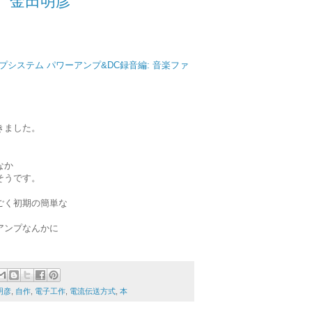
 金田明彦
システム パワーアンプ&DC録音編: 音楽ファ
きました。
なか
そうです。
ごく初期の簡単な
アンプなんかに
明彦
,
自作
,
電子工作
,
電流伝送方式
,
本