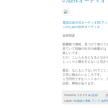
の自作オーディオ
電流伝送方式オーディオDCアンプ
ンのための自作オーディオ
金田明彦
図書館で偶然、見つけて借りて
見ていて回線の仕方の綺麗さは
美しいです。
ただ、こしらえるとなるとなか
じっくりと腰をすえないと厄介
最近、なにもしてないのでごく
工作に挑みたいところです。
１万円代ですむヘットホーン 
以前、興味があります。
Posted by
コタヌキ
at
19:49
Labels:
MJ無線と実験
,
アンプ
,
金田