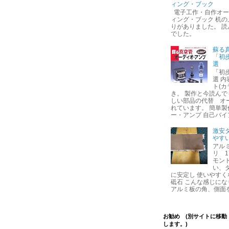
ィング・ブック
電子工作・自作オーデ
ィング・ブック 机
りがありました。 
でした。
蘇る
「初
選
「初
選 
ト(
き。 製作と今読んで
しい部品の代替 オ
れています。 簡単
ー・アンプ 自己バイア
激安
やす
アルミ
リ 1
モン
い、
に安定し 使いやすく
砥石 こんな感じにな
アルミ板の角、側面を
お勧め (別サイトに移動
します。)