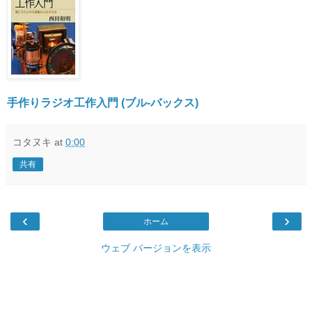
手作りラジオ工作入門 (ブル-バックス)
コタヌキ
at
0:00
共有
‹
›
ホーム
ウェブ バージョンを表示