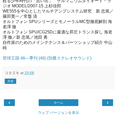
甦る少年時代の「思い出」 ゲルマニウムダイオード・ラ
ジオ MODEL/2007-15 上杉佳郎
WE555を中心としたマルチアンプシステム研究 新 忠篤／
篠田寛一／常盤 清
オルトフォン SPUシリーズとモノーラルMC型徹底解剖 海
老澤 徹
オルトフォン SPU/CG25Dに最適な昇圧トランス探し 海老
澤 徹／新 忠篤／池田 勇
自作派のためのメインテナンス＆パーツショップ紹介 中山
純
管球王国 46―季刊 (46) (別冊ステレオサウンド)
コタヌキ
at
23:58
共有
‹
›
ホーム
ウェブ バージョンを表示