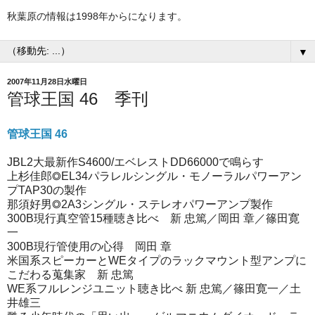
秋葉原の情報は1998年からになります。
▼
2007年11月28日水曜日
管球王国 46 季刊
管球王国 46
JBL2大最新作S4600/エベレストDD66000で鳴らす
上杉佳郎◎EL34パラレルシングル・モノーラルパワーアン
プTAP30の製作
那須好男◎2A3シングル・ステレオパワーアンプ製作
300B現行真空管15種聴き比べ 新 忠篤／岡田 章／篠田寛
一
300B現行管使用の心得 岡田 章
米国系スピーカーとWEタイプのラックマウント型アンプに
こだわる蒐集家 新 忠篤
WE系フルレンジユニット聴き比べ 新 忠篤／篠田寛一／土
井雄三