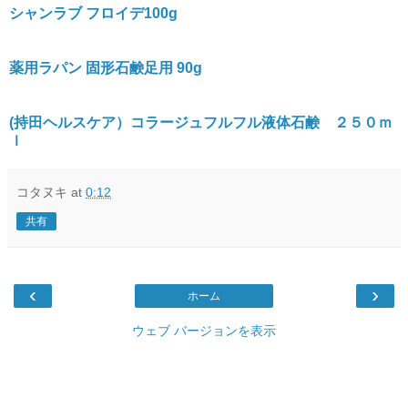
シャンラブ フロイデ100g
薬用ラパン 固形石鹸足用 90g
(持田ヘルスケア）コラージュフルフル液体石鹸 ２５０ｍ
ｌ
コタヌキ
at
0:12
共有
‹
›
ホーム
ウェブ バージョンを表示